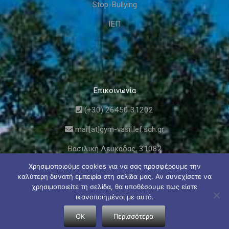
Stop-Bullying
ΙΕΠ
Επικοινωνία
(+30) 26450 31202
mail[at]gym-vasil.lef.sch.gr
Βασιλική Λευκάδας, 31082
Χρησιμοποιούμε cookies για να σας προσφέρουμε την
καλύτερη δυνατή εμπειρία στη σελίδα μας. Αν συνεχίσετε να
χρησιμοποιείτε τη σελίδα, θα υποθέσουμε πως είστε
ικανοποιημένοι με αυτό.
© Γυμνάσιο και Λυκειακές Τάξεις Βασιλικής Λευκάδας
OK
Περισσότερα