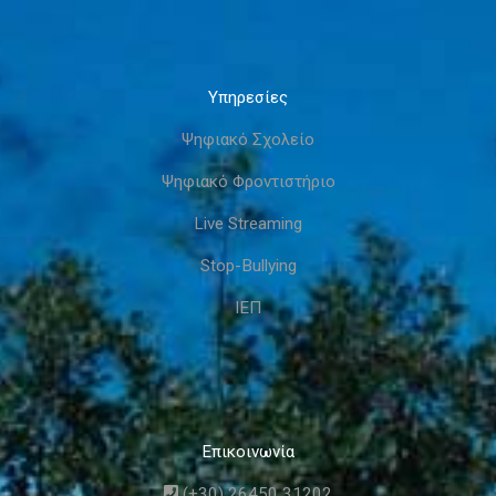
Υπηρεσίες
Ψηφιακό Σχολείο
Ψηφιακό Φροντιστήριο
Live Streaming
Stop-Bullying
ΙΕΠ
Επικοινωνία
(+30) 26450 31202