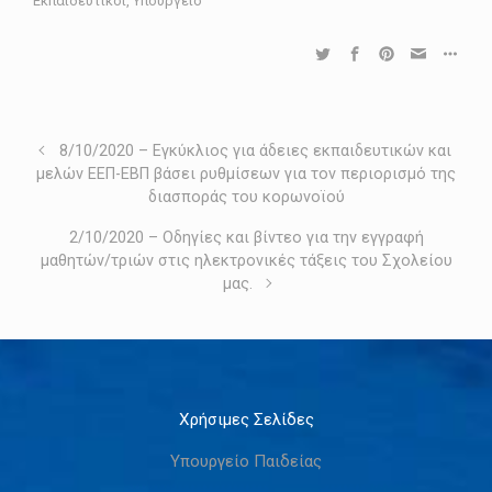
Εκπαιδευτικοί
,
Υπουργείο
8/10/2020 – Εγκύκλιος για άδειες εκπαιδευτικών και
μελών ΕΕΠ-ΕΒΠ βάσει ρυθμίσεων για τον περιορισμό της
διασποράς του κορωνοϊού
2/10/2020 – Οδηγίες και βίντεο για την εγγραφή
μαθητών/τριών στις ηλεκτρονικές τάξεις του Σχολείου
μας.
Χρήσιμες Σελίδες
Υπουργείο Παιδείας