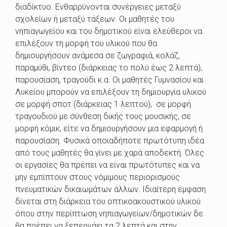
διαδίκτυο. Ενθαρρύνονται συνέργειες μεταξύ
σχολείων ή μεταξύ τάξεων. Οι μαθητές του
νηπιαγωγείου και του δημοτικού είναι ελεύθεροι να
επιλέξουν τη μορφή του υλικού που θα
δημιουργήσουν ανάμεσα σε ζωγραφιά, κολάζ,
παραμύθι, βίντεο (διάρκειας το πολύ έως 2 λεπτά),
παρουσίαση, τραγούδι κ.α. Οι μαθητές Γυμνασίου και
Λυκείου μπορούν να επιλέξουν τη δημιουργία υλικού
σε μορφή σποτ (διάρκειας 1 λεπτού), σε μορφή
τραγουδιού με σύνθεση δικής τους μουσικής, σε
μορφή κόμικ, είτε να δημιουργήσουν μια εφαρμογή ή
παρουσίαση. Φυσικά οποιαδήποτε πρωτότυπη ιδέα
από τους μαθητές θα γίνει με χαρά αποδεκτή. Όλες
οι εργασίες θα πρέπει να είναι πρωτότυπες και να
μην εμπίπτουν στους νόμιμους περιορισμούς
πνευματικών δικαιωμάτων άλλων. Ιδιαίτερη έμφαση
δίνεται στη διάρκεια του οπτικοακουστικού υλικού
όπου στην περίπτωση νηπιαγωγείων/δημοτικών δε
θα πρέπει να ξεπερνάει τα 2 λεπτά και στην