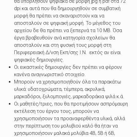
θα υποβληθούν ψηφιακά σε μορφή jpg ή pdf στα 72
dpi και αυτά που θα δημιουργηθούν σε συμβατική
μορφή θα πρέπει να σκαναριστούν και να
αποσταλούν σε ψηφιακή μορφή. Το μέγεθος του
αρχείου δε θα πρέπει να ξεπερνά τα 10 MB. Όσα
έργα βραβευθούν ανά κατηγορία σχολείων θα
αποσταλούν και στη φυσική τους μορφή στη
Περιφερειακή Δ/νση Εκπ/σης Ι.Ν. εκτός αν είναι
ψηφιακές δημιουργίες.
Οι εικαστικές δημιουργίες δεν πρέπει να φέρουν
κανένα αναγνωριστικό στοιχείο.
Μπορούν να χρησιμοποιηθούν όλα τα παρακάτω
υλικά: υδατοχρώματα, τέμπερα, ακρυλικά,
μαρκαδόροι, ξυλομπογιές, μαρκαδοράκια ψιλά κ.ά.
Οι μαθητές/τριες, που θα προτιμήσουν ασπρόμαυρη
εκτέλεση του έργου τους, μπορούν να
χρησιμοποιήσουν τα προαναφερθέντα υλικά, αλλά
στην περίπτωση του μολυβιού καλό θα ήταν να
χρησιμοποιήσουν μαλακά μολύβια 4Β, 5Β ή 6Β,