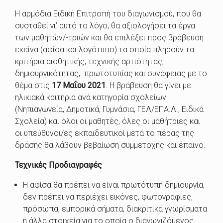
Η αρμόδια Ειδική Επιτροπή του διαγωνισμού, που θα
συσταθεί γι’ αυτό το λόγο, θα αξιολογήσει τα έργα
των μαθητών/-τριών και θα επιλέξει προς βράβευση
εκείνα (αφίσα και λογότυπο) τα οποία πληρούν τα
κριτήρια αισθητικής, τεχνικής αρτιότητας,
δημιουργικότητας, πρωτοτυπίας και συνάφειας με το
θέμα στις
17 Μαΐου 2021
. Η βράβευση θα γίνει με
ηλικιακά κριτήρια ανά κατηγορία σχολείων
(Νηπιαγωγεία, Δημοτικά, Γυμνάσια, ΓΕΛ/ΕΠΑ.Λ., Ειδικά
Σχολεία) και όλοι οι μαθητές, όλες οι μαθήτριες και
οι υπεύθυνοι/ες εκπαιδευτικοί μετά το πέρας της
δράσης θα λάβουν βεβαίωση συμμετοχής και έπαινο.
Τεχνικές Προδιαγραφές
Η αφίσα θα πρέπει να είναι πρωτότυπη δημιουργία,
δεν πρέπει να περιέχει εικόνες, φωτογραφίες,
πρόσωπα, εμπορικά σήματα, διακριτικά γνωρίσματα
ή άλλα στοιχεία για το οποία ο διαγωνιζόμενος