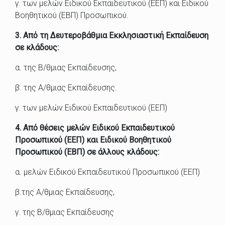
γ.
των μελών
Ειδικο
ύ Εκπαιδευτικού (ΕΕΠ
)
και
Ειδικού
Βοηθητικού (ΕΒΠ) Προσωπικού
.
3.
Α
πό τη
Δευτεροβά
θμια Εκκλησιαστική
Εκπαίδευση
σε κλάδους
:
α.
της
Β
/θμιας Εκπαίδευσης
,
β.
της
Α/θμιας
Εκπαίδευσης
.
γ. των μελών Ειδικού Εκπαιδευτικού (ΕΕΠ)
4.
Από θέσεις μελών Ειδικού Εκπαιδευτικ
ού
Προσωπικο
ύ (Ε
ΕΠ) και Ειδικού Βοηθητικού
Προσωπικού (ΕΒ
Π) σε
άλλους
κλάδους
:
α. μελών Ειδι
κού Εκπαιδευτικού Προσωπικού (Ε
ΕΠ)
β.
της
Α/θμιας Εκπαίδευσης,
γ.
της
Β/θμιας Εκπαίδευσης