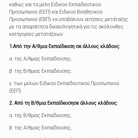
καθώς και
τα μέλη
Ειδικού
Εκπαιδευτικού
Προσωπικού (ΕΕΠ
) και Ειδικ
ού Βοηθητικού
Προσωπικού (ΕΒΠ
)
να
υποβάλουν αιτήσεις
μετάταξης
με τα
απαραίτητα δικαιολογητικά για τις ακόλουθες
κατηγορίες
μετατάξεων
:
1.
Από την Α/θμια Εκπαί
δευση σε άλλους κλάδους:
α.
της
Α/
θμιας Εκπ
αίδευσης,
β.
της
Β/
θμιας Εκπαίδευσης
,
γ.
των μελών
Ειδικού Εκπαιδευτικού Προσωπικού
(ΕΕΠ)
.
2.
Από τη
Β
/θμια Εκπαίδευση
σε άλλους κλάδους
:
α.
της
Β
/θμιας Εκπαίδευσης,
β.
της
Α/
θμιας Εκπαίδευσης
,