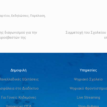
αρτίου
,
Εκδηλώσεις
,
Παρέλαση
,
ς διαγωνισμού για την
Συμμετοχή του Σχολείου 
Πυροσβεστών της
υ
Δημοφιλή
Υπηρεσίες
Πανελλαδικές Εξετάσεις
Ψηφιακό Σχολείο
Ασφάλεια στο Διαδίκτυο
Ψηφιακό Φροντιστήρι
Για Γονείς Κηδεμόνες
Live Streaming
Υπηρεσίες ΠΣΔ
Stop-Bullying