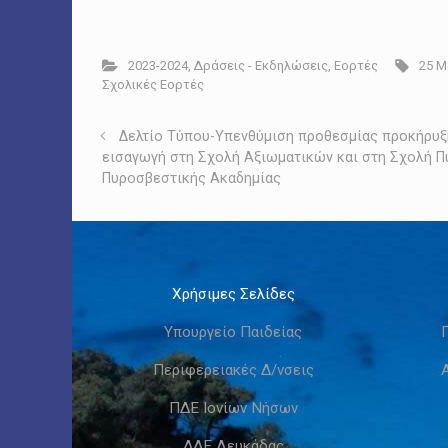
2023-2024
,
Δράσεις - Εκδηλώσεις
,
Εορτές
25 Μ
Σχολικές Εορτές
Δελτίο Τύπου-Υπενθύμιση προθεσμίας προκήρυξη
εισαγωγή στη Σχολή Αξιωματικών και στη Σχολή 
Πυροσβεστικής Ακαδημίας
Χρήσιμες Σελίδες
Υπουργείο Παιδείας
Περιφερειακές Δ/νσεις
ΠΔΕ Ιονίων Νήσων
ΔΔΕ Λευκάδας