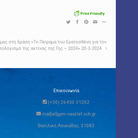
μας στη δράση «Το Πείραμα του Ερατοσθένη για τον
πολογισμό της ακτίνας της Γης – 2024» 20-3-2024
Επικοινωνία
(+30) 26450 31202
ο
mail[at]gym-vasil.lef.sch.gr
Βασιλική Λευκάδας, 31082