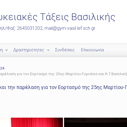
υκειακές Τάξεις Βασιλικής
ηλ/Φαξ: 2645031202, mail@gym-vasil.lef.sch.gr
ση
Δραστηριότητες
Συνδέσεις
Επικοινωνία
024
ρέλαση για τον Εορτασμό της 25ης Μαρτίου-Γυμνάσιο και Λ.Τ Βασιλικ
ι την παρέλαση για τον Εορτασμό της 25ης Μαρτίου-Γυ