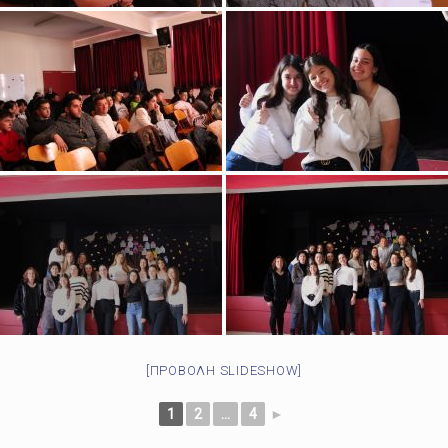
[ΠΡΟΒΟΛΉ SLIDESHOW]
1
2
...
4
►