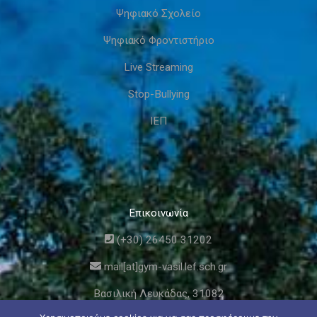
Ψηφιακό Σχολείο
Ψηφιακό Φροντιστήριο
Live Streaming
Stop-Bullying
ΙΕΠ
Επικοινωνία
(+30) 26450 31202
mail[at]gym-vasil.lef.sch.gr
Βασιλική Λευκάδας, 31082