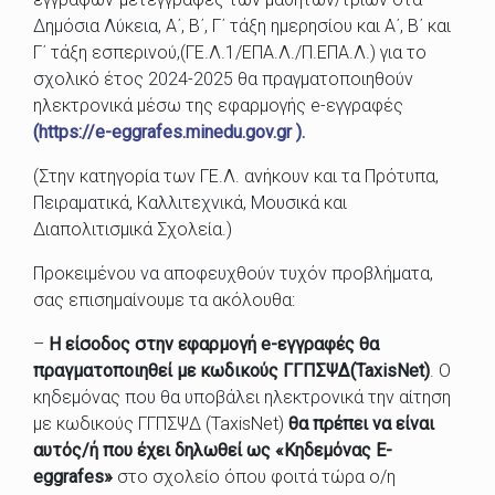
Δημόσια Λύκεια, Α΄, Β΄, Γ΄ τάξη ημερησίου και Α΄, Β΄ και
Γ΄ τάξη εσπερινού,(ΓΕ.Λ.1/ΕΠΑ.Λ./Π.ΕΠΑ.Λ.) για το
σχολικό έτος 2024-2025 θα πραγματοποιηθούν
ηλεκτρονικά μέσω της εφαρμογής e-εγγραφές
(https://e-eggrafes.minedu.gov.gr ).
(Στην κατηγορία των ΓΕ.Λ. ανήκουν και τα Πρότυπα,
Πειραματικά, Καλλιτεχνικά, Μουσικά και
Διαπολιτισμικά Σχολεία.)
Προκειμένου να αποφευχθούν τυχόν προβλήματα,
σας επισημαίνουμε τα ακόλουθα:
–
Η είσοδος στην εφαρμογή e-εγγραφές θα
πραγματοποιηθεί με κωδικούς ΓΓΠΣΨΔ(TaxisNet)
. Ο
κηδεμόνας που θα υποβάλει ηλεκτρονικά την αίτηση
με κωδικούς ΓΓΠΣΨΔ (TaxisNet)
θα πρέπει να είναι
αυτός/ή που έχει δηλωθεί ως «Κηδεμόνας E-
eggrafes»
στο σχολείο όπου φοιτά τώρα ο/η