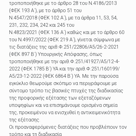
τροποποιήθηκε με το άρθρο 28 του Ν.4186/2013
(ΦΕΚ 193 Α΄), με το άρθρο 51 του
Ν.4547/2018 (ΦΕΚ 102 Α΄), με τα άρθρα 11, 53, 54,
231, 232, 234, 242 και 245 του
Ν.4823/2021 (ΦΕΚ 136 Α΄) καθώς και με το άρθρο 60
του Ν.4997/2022 (ΦΕΚ 219 Α΄), γίνεται σύμφωνα με
τις διατάξεις της αριθ.Φ.251/22806/Α5/26-2-2021
(ΦΕΚ 897 Β΄) Υπουργικής Απόφασης, όπως
τροποποιήθηκε με την αριθ.Φ.251/41927/Α5/12-4-
2022 (ΦΕΚ 1785 Β΄) ΥΑ και την αριθ.Φ.251/160199/
Α5/23-12-2022 (ΦΕΚ 6864 Β΄) ΥΑ. Με την παρούσα
εγκύκλιο θεωρούμε σκόπιμο να περιγράψουμε με
σύντομο τρόπο τις βασικές πτυχές της διαδικασίας
της προφορικής εξέτασης των εξεταζόμενων
υποψηφίων και να επισημάνουμε ορισμένα σημεία
της, προκειμένου να ενισχυθεί η αντικειμενικότητα
της εξέτασης.
Οι προαναφερόμενες διατάξεις που προβλέπουν τον
τρόπο και τη διαδικασία