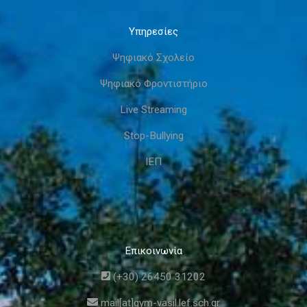
Υπηρεσίες
Ψηφιακό Σχολείο
Ψηφιακό Φροντιστήριο
Live Streaming
Stop-Bullying
ΙΕΠ
Επικοινωνία
(+30) 26450 31202
mail[at]gym-vasil.lef.sch.gr