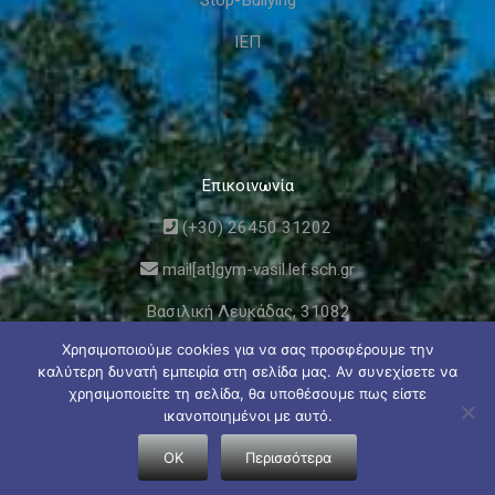
ΙΕΠ
Επικοινωνία
(+30) 26450 31202
mail[at]gym-vasil.lef.sch.gr
Βασιλική Λευκάδας, 31082
Χρησιμοποιούμε cookies για να σας προσφέρουμε την
καλύτερη δυνατή εμπειρία στη σελίδα μας. Αν συνεχίσετε να
χρησιμοποιείτε τη σελίδα, θα υποθέσουμε πως είστε
ικανοποιημένοι με αυτό.
© Γυμνάσιο και Λυκειακές Τάξεις Βασιλικής Λευκάδας
OK
Περισσότερα