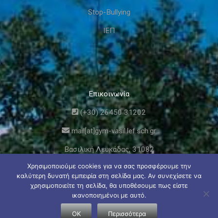
Stop-Bullying
ΙΕΠ
Επικοινωνία
(+30) 26450 31202
mail[at]gym-vasil.lef.sch.gr
Βασιλική Λευκάδας, 31082
Χρησιμοποιούμε cookies για να σας προσφέρουμε την
καλύτερη δυνατή εμπειρία στη σελίδα μας. Αν συνεχίσετε να
χρησιμοποιείτε τη σελίδα, θα υποθέσουμε πως είστε
ικανοποιημένοι με αυτό.
© Γυμνάσιο και Λυκειακές Τάξεις Βασιλικής Λευκάδας
OK
Περισσότερα