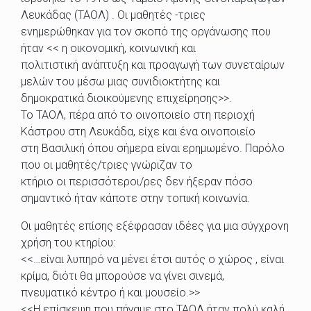
Λευκάδας (ΤΑΟΛ) . Οι μαθητές -τριες
ενημερώθηκαν για τον σκοπό της οργάνωσης που
ήταν << η οικονομική, κοινωνική και
πολιτιστική ανάπτυξη και προαγωγή των συνεταίρων
μελών του μέσω μιας συνιδιοκτήτης και
δημοκρατικά διοικούμενης επιχείρησης>>.
Το ΤΑΟΛ, πέρα από το οινοποιείο στη περιοχή
Κάστρου στη Λευκάδα, είχε και ένα οινοποιείο
στη Βασιλική όπου σήμερα είναι ερημωμένο. Παρόλο
που οι μαθητές/τριες γνώριζαν το
κτήριο οι περισσότεροι/ρες δεν ήξεραν πόσο
σημαντικό ήταν κάποτε στην τοπική κοινωνία.
Οι μαθητές επίσης εξέφρασαν ιδέες για μια σύγχρονη
χρήση του κτηρίου:
<<…είναι λυπηρό να μένει έτσι αυτός ο χώρος , είναι
κρίμα, διότι θα μπορούσε να γίνει σινεμά,
πνευματικό κέντρο ή και μουσείο.>>
<<Η επίσκεψη που πήγαμε στο ΤΑΟΛ ήταν πολύ καλή