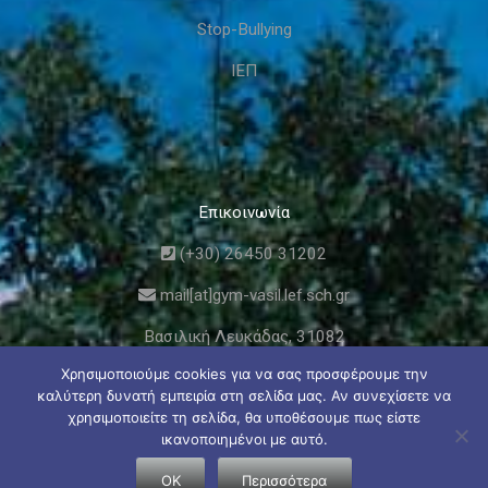
Stop-Bullying
ΙΕΠ
Επικοινωνία
(+30) 26450 31202
mail[at]gym-vasil.lef.sch.gr
Βασιλική Λευκάδας, 31082
Χρησιμοποιούμε cookies για να σας προσφέρουμε την
καλύτερη δυνατή εμπειρία στη σελίδα μας. Αν συνεχίσετε να
χρησιμοποιείτε τη σελίδα, θα υποθέσουμε πως είστε
ικανοποιημένοι με αυτό.
© Γυμνάσιο και Λυκειακές Τάξεις Βασιλικής Λευκάδας
OK
Περισσότερα