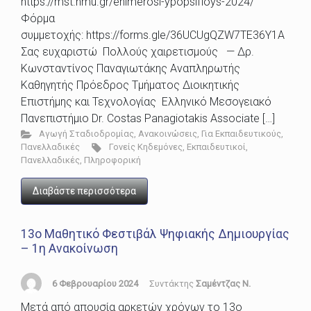
https://mst.hmu.gr/enimerosi-ypopsifioys-2024/
Φόρμα
συμμετοχής: https://forms.gle/36UCUgQZW7TE36Y1Α
Σας ευχαριστώ Πολλούς χαιρετισμούς — Δρ.
Κωνσταντίνος Παναγιωτάκης Αναπληρωτής
Καθηγητής Πρόεδρος Τμήματος Διοικητικής
Επιστήμης και Τεχνολογίας Ελληνικό Μεσογειακό
Πανεπιστήμιο Dr. Costas Panagiotakis Associate […]
Αγωγή Σταδιοδρομίας
,
Ανακοινώσεις
,
Για Εκπαιδευτικούς
,
Πανελλαδικές
Γονείς Κηδεμόνες
,
Εκπαιδευτικοί
,
Πανελλαδικές
,
Πληροφορική
Διαβάστε περισσότερα
13ο Μαθητικό Φεστιβάλ Ψηφιακής Δημιουργίας
– 1η Ανακοίνωση
6 Φεβρουαρίου 2024
Συντάκτης
Σαμέντζας Ν.
Μετά από απουσία αρκετών χρόνων το 13ο