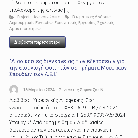
τίτλο: «Το Πείραμα του Ερατοσθένη για τον
υπολογισμό της ακτίνας […]
Projects
,
Ανακοινώσεις
Βιωματικές Δράσεις
,
Δημιουργικές Εργασίες
,
Ερευνητικές Εργασίες
,
Σχολικές
Δραστηριότητες
Διαβάστε περισσότερα
“Διαδικασίες διενέργειας των εξετάσεων για
την εισαγωγή φοιτητών σε Τμήματα Μουσικών
Σπουδών των Α.Ε.Ι.”
18 Μαρτίου 2024
Συντάκτης
Σαμέντζας Ν.
Διαβίβαση Υπουργικής Απόφασης. Σας
γνωστοποιούμε ότι στο ΦΕΚ 1519 τ. Β΄/7-3-2024
δημοσιεύτηκε η υπό στοιχεία Φ.253/19033/Α5/2024
Υπουργική Απόφαση με θέμα « Διαδικασίες
διενέργειας των εξετάσεων για την εισαγωγή
φοιτητών σε Τμήματα Μουσικών Σπουδών των Α.Ε.Ι.,