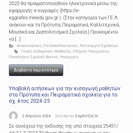
2025 θα πραγματοποιηθούν ηλεκτρονικά μέσω της
εφαρμογής e-εγγραφές (https://e-
eggrafes.minedu.gov.gr ). (Στην κατηγορία των ΓΕ.Λ.
ανήκουν και τα Πρότυπα, Πειραματικά, Καλλιτεχνικά,
Μουσικά και Διαπολιτισμικά Σχολεία.) Προκειμένου
να […]
Ανακοινώσεις
,
Για Εκπαιδευτικούς
,
Λειτουργία Σχολείων
Γονείς Κηδεμόνες
,
Μαθητές
,
Οδηγίες Υπουργείου
,
Πανελλήνιο Σχολικό Δίκτυο
,
Υπουργείο
Διαβάστε περισσότερα
Υποβολή αιτήσεων για την εισαγωγή μαθητών
στα Πρότυπα και Πειραματικά σχολεία για το
σχ. έτος 2024-25
2 Απριλίου 2024
Συντάκτης
Σαμέντζας Ν.
Σε συνέχεια της έκδοσης της υπό στοιχεία 25451/