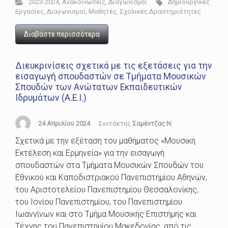
2023-2024
,
Ανακοινώσεις
,
Διαγωνισμοί
Δημιουργικές
Εργασίες
,
Διαγωνισμοί
,
Μαθητές
,
Σχολικές Δραστηριότητες
Διαβάστε περισσότερα
Διευκρινίσεις σχετικά με τις εξετάσεις για την
εισαγωγή σπουδαστών σε Τμήματα Μουσικών
Σπουδών των Ανώτατων Εκπαιδευτικών
Ιδρυμάτων (Α.Ε.Ι.)
24 Απριλίου 2024
Συντάκτης
Σαμέντζας Ν.
Σχετικά με την εξέταση του μαθήματος «Μουσική
Εκτέλεση και Ερμηνεία» για την εισαγωγή
σπουδαστών στα Τμήματα Μουσικών Σπουδών του
Εθνικού και Καποδιστριακού Πανεπιστημίου Αθηνών,
του Αριστοτελείου Πανεπιστημίου Θεσσαλονίκης,
του Ιονίου Πανεπιστημίου, του Πανεπιστημίου
Ιωαννίνων και στο Τμήμα Μουσικής Επιστήµης και
Τέχνης του Πανεπιστηµίου Μακεδονίας, από τις