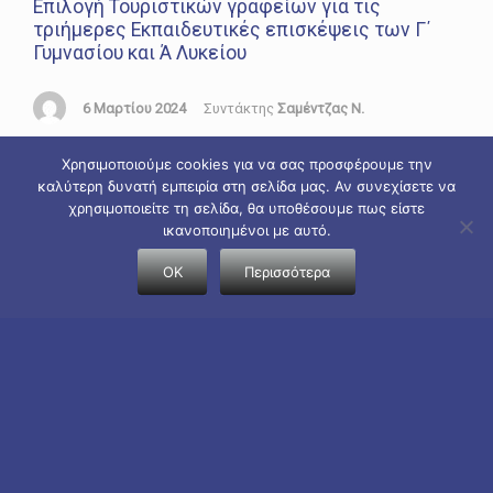
Επιλογή Τουριστικών γραφείων για τις
τριήμερες Εκπαιδευτικές επισκέψεις των Γ΄
Γυμνασίου και Ά Λυκείου
6 Μαρτίου 2024
Συντάκτης
Σαμέντζας Ν.
Στο άρθρο ακολουθεί συνοπτική περιγραφή των
Χρησιμοποιούμε cookies για να σας προσφέρουμε την
διαδικασιών-συνελεύσεων για την επιλογή
καλύτερη δυνατή εμπειρία στη σελίδα μας. Αν συνεχίσετε να
Τουριστικών γραφείων για τις Εκπαιδευτικές
χρησιμοποιείτε τη σελίδα, θα υποθέσουμε πως είστε
εκδρομές της Γ΄ Γυμνασίου στην Πάτρα και της Ά
ικανοποιημένοι με αυτό.
Λυκείου στην Κέρκυρα. Οι πράξεις που υπογράφηκαν
OK
Περισσότερα
είναι οι : “ΠΡΑΞΗ 9η/05-03-2024” και “ΠΡΑΞΗ 8η/ 05-
03-2024 ” αντίστοιχα. Κάθε ενδιαφερόμενος μπορεί
να βρει τα έγγραφα με τις λεπτομέρειες των
προσφορών και […]
Ανακοινώσεις
,
Διαγωνισμοί
,
Επισκέψεις
,
Χωρίς κατηγορία
Γονείς Κηδεμόνες
,
Εκδρομές
,
Επισκέψεις
Διαβάστε περισσότερα