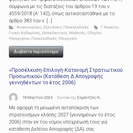
σύμφωνα με τις διατάξεις του άρθρου 19 του ν.
4559/2018 (Α΄ 142), όπως αντικαταστάθηκε με το
άρθρο 383 του ν. […]
Ανακοινώσεις
,
Εξετάσεις
,
Πανελλαδικές
Γ΄Λυκείου
,
Γονείς Κηδεμόνες
,
Εκπαιδευτικοί
,
Μαθητές
,
Οδηγίες
Υπουργείου
,
Πανελλαδικές
,
Υπουργείο
Διαβάστε περισσότερα
«Προσέλκυση-Επιλογή-Κατανομή Στρατιωτικού
Προσωπικού» (Κατάθεση Δ.Απογραφής
γεννηθέντων το έτος 2006)
18 Μαρτίου 2024
Συντάκτης
Σαμέντζας Ν.
Mε αφορμή τη μειωμένη ανταπόκριση των
στρατευσίμων κλάσης 2027 (γεννημένων το έτος
2006) στην εκ του νόμου υποχρέωσή τους για
κατάθεση Δελτίου Απογραφής (ΔΑ), σας