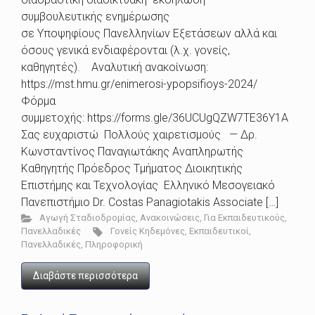
συμβουλευτικής ενημέρωσης
σε Υποψηφίους Πανελληνίων Εξετάσεων αλλά και
όσους γενικά ενδιαφέρονται (λ.χ. γονείς,
καθηγητές). Αναλυτική ανακοίνωση:
https://mst.hmu.gr/enimerosi-ypopsifioys-2024/
Φόρμα
συμμετοχής: https://forms.gle/36UCUgQZW7TE36Y1Α
Σας ευχαριστώ Πολλούς χαιρετισμούς — Δρ.
Κωνσταντίνος Παναγιωτάκης Αναπληρωτής
Καθηγητής Πρόεδρος Τμήματος Διοικητικής
Επιστήμης και Τεχνολογίας Ελληνικό Μεσογειακό
Πανεπιστήμιο Dr. Costas Panagiotakis Associate […]
Αγωγή Σταδιοδρομίας
,
Ανακοινώσεις
,
Για Εκπαιδευτικούς
,
Πανελλαδικές
Γονείς Κηδεμόνες
,
Εκπαιδευτικοί
,
Πανελλαδικές
,
Πληροφορική
Διαβάστε περισσότερα