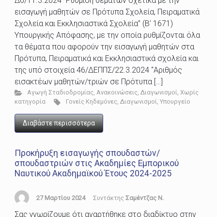
Δ6/11.3.2024 “Ρύθμιση θεμάτων σχετικά με την
εισαγωγή μαθητών σε Πρότυπα Σχολεία, Πειραματικά
Σχολεία και Εκκλησιαστικά Σχολεία” (B’ 1671)
Υπουργικής Απόφασης, με την οποία ρυθμίζονται όλα
τα θέματα που αφορούν την εισαγωγή μαθητών στα
Πρότυπα, Πειραματικά και Εκκλησιαστικά σχολεία και
της υπό στοιχεία 46/ΔΕΠΠΣ/22.3.2024 “Αριθμός
εισακτέων μαθητών/τριών σε Πρότυπα […]
Αγωγή Σταδιοδρομίας
,
Ανακοινώσεις
,
Διαγωνισμοί
,
Χωρίς
κατηγορία
Γονείς Κηδεμόνες
,
Διαγωνισμοί
,
Υπουργείο
Διαβάστε περισσότερα
Προκήρυξη εισαγωγής σπουδαστών/
σπουδαστριών στις Ακαδημίες Εμπορικού
Ναυτικού Ακαδημαϊκού Έτους 2024-2025
27 Μαρτίου 2024
Συντάκτης
Σαμέντζας Ν.
Σας γνωρίζουμε ότι αναρτήθηκε στο διαδίκτυο στην