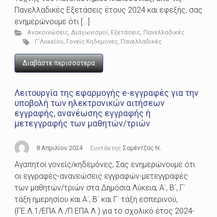
Πανελλαδικές Εξετάσεις έτους 2024 και εφεξής, σας
ενημερώνουμε ότι […]
Ανακοινώσεις
,
Διαγωνισμοί
,
Εξετάσεις
,
Πανελλαδικές
Γ΄Λυκείου
,
Γονείς Κηδεμόνες
,
Πανελλαδικές
Διαβάστε περισσότερα
Λειτουργία της εφαρμογής e-εγγραφές για την
υποβολή των ηλεκτρονικών αιτήσεων
εγγραφής, ανανέωσης εγγραφής ή
μετεγγραφής των μαθητών/τριών
8 Απριλίου 2024
Συντάκτης
Σαμέντζας Ν.
Αγαπητοί γονείς/κηδεμόνες, Σας ενημερώνουμε ότι
οι εγγραφές-ανανεώσεις εγγραφών-μετεγγραφές
των μαθητών/τριών στα Δημόσια Λύκεια, Α΄, Β΄, Γ΄
τάξη ημερησίου και Α΄, Β΄ και Γ΄ τάξη εσπερινού,
(ΓΕ.Λ.1/ΕΠΑ.Λ./Π.ΕΠΑ.Λ.) για το σχολικό έτος 2024-