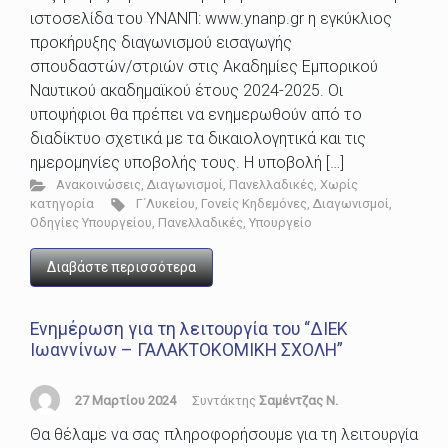
ιστοσελίδα του ΥΝΑΝΠ: www.ynanp.gr η εγκύκλιος
προκήρυξης διαγωνισμού εισαγωγής
σπουδαστών/στριών στις Ακαδημίες Εμπορικού
Ναυτικού ακαδημαϊκού έτους 2024-2025. Οι
υποψήφιοι θα πρέπει να ενημερωθούν από το
διαδίκτυο σχετικά με τα δικαιολογητικά και τις
ημερομηνίες υποβολής τους. Η υποβολή […]
Ανακοινώσεις
,
Διαγωνισμοί
,
Πανελλαδικές
,
Χωρίς
κατηγορία
Γ΄Λυκείου
,
Γονείς Κηδεμόνες
,
Διαγωνισμοί
,
Οδηγίες Υπουργείου
,
Πανελλαδικές
,
Υπουργείο
Διαβάστε περισσότερα
Ενημέρωση για τη λειτουργία του “ΔΙΕΚ
Ιωαννίνων – ΓΑΛΑΚΤΟΚΟΜΙΚΗ ΣΧΟΛΗ”
27 Μαρτίου 2024
Συντάκτης
Σαμέντζας Ν.
Θα θέλαμε να σας πληροφορήσουμε για τη λειτουργία